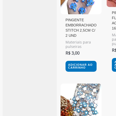
P
F
PINGENTE
AC
EMBORRACHADO
1
STITCH 2,5CM C/
Ma
2 UND
pa
Materiais para
pu
pulseiras
R
R$
3,00
ADICIONAR AO
CARRINHO