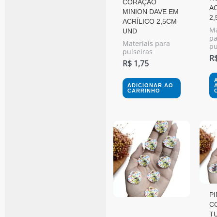
CORAÇÃO
A
MINION DAVE EM
2
ACRÍLICO 2,5CM
Ma
UND
pa
Materiais para
pu
pulseiras
R
R$
1,75
ADICIONAR AO
CARRINHO
P
C
T