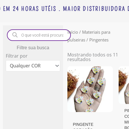
 EM 24 HORAS UTÉIS . MAIOR DISTRIBUIDORA D
Pesquisar
Início
/
Materiais para
produtos
pulseiras
/ Pingentes
Filtre sua busca
Mostrando todos os 11
Filtrar por
resultados
Qualquer COR
P
C
M
PINGENTE
R