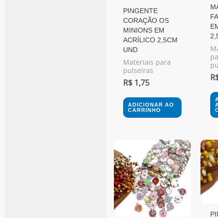
M
PINGENTE
F
CORAÇÃO OS
EM
MINIONS EM
2
ACRÍLICO 2,5CM
Ma
UND
pa
Materiais para
pu
pulseiras
R
R$
1,75
ADICIONAR AO
CARRINHO
Este
produto
tem
várias
variantes.
P
As