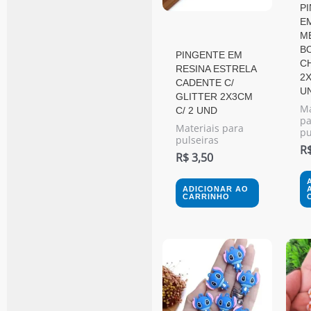
P
E
M
B
PINGENTE EM
C
RESINA ESTRELA
2X
CADENTE C/
U
GLITTER 2X3CM
Ma
C/ 2 UND
pa
Materiais para
pu
pulseiras
R
R$
3,50
ADICIONAR AO
CARRINHO