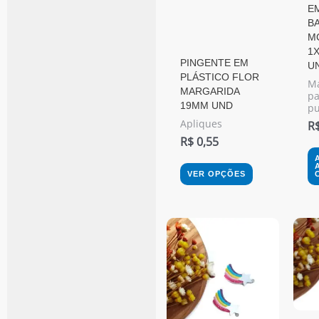
E
opções
BA
podem
M
1X
ser
PINGENTE EM
U
PLÁSTICO FLOR
escolhidas
Ma
MARGARIDA
pa
na
19MM UND
pu
página
Apliques
R
R$
0,55
do
produto
VER OPÇÕES