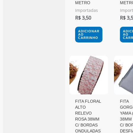
METRO
METR
Importadas
Impor
R$
3,50
R$
3,
ADICIONAR
ADIC
AO
AO
CARRINHO
CARR
FITA FLORAL
FITA
ALTO
GORG
RELEVO
YAMA 
ROSA 38MM
38MM 
C/ BORDAS
C/ BO
ONDULADAS
DESFI