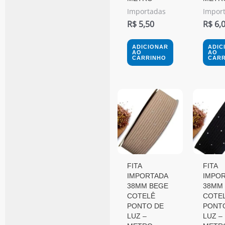
Importadas
Impor
R$
5,50
R$
6,
ADICIONAR
ADIC
AO
AO
CARRINHO
CARR
FITA
FITA
IMPORTADA
IMPO
38MM BEGE
38MM
COTELÊ
COTE
PONTO DE
PONT
LUZ –
LUZ –