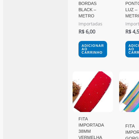
BORDAS
PONT
BLACK –
LUZ –
METRO
METR
Importadas
Impor
R$
6,00
R$
4,
ADICIONAR
ADIC
AO
AO
CARRINHO
CARR
FITA
IMPORTADA
FITA
38MM
IMPO
VERMELHA
GORG