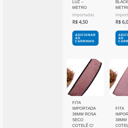
LUZ –
BLACK
METRO
METR
Importadas
Impor
R$
4,50
R$
6,
ADICIONAR
ADIC
AO
AO
CARRINHO
CARR
FITA
IMPORTADA
FITA
38MM ROSA
IMPO
SECO
38MM
COTELÊ C/
COTE