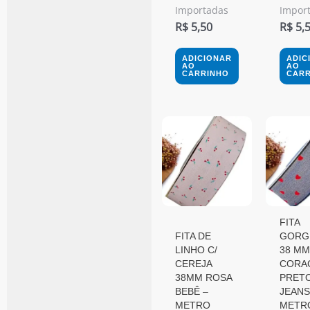
Importadas
Impor
R$
5,50
R$
5,
ADICIONAR
ADIC
AO
AO
CARRINHO
CARR
FITA
FITA DE
GORG
LINHO C/
38 MM
CEREJA
CORA
38MM ROSA
PRET
BEBÊ –
JEANS
METRO
METR