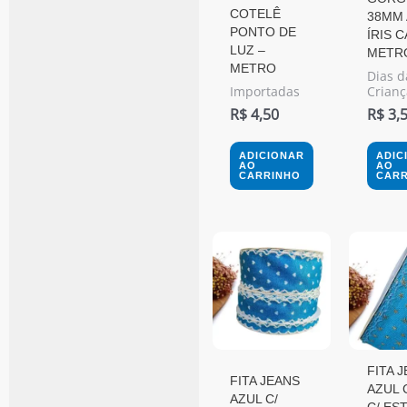
COTELÊ
38MM
PONTO DE
ÍRIS 
LUZ –
METR
METRO
Dias d
Importadas
Crianç
R$
4,50
R$
3,
ADICIONAR
ADIC
AO
AO
CARRINHO
CARR
Faixa
Este
De
produto
Preço:
R$ 2,50
tem
Através
várias
R$ 3,50
variantes.
FITA 
As
FITA JEANS
AZUL 
opções
AZUL C/
C/ ES