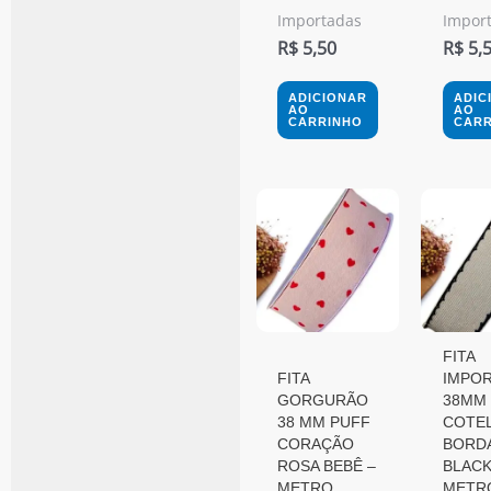
Importadas
Impor
R$
5,50
R$
5,
ADICIONAR
ADIC
AO
AO
CARRINHO
CARR
FITA
FITA
IMPO
GORGURÃO
38MM
38 MM PUFF
COTEL
CORAÇÃO
BORD
ROSA BEBÊ –
BLACK
METRO
METR