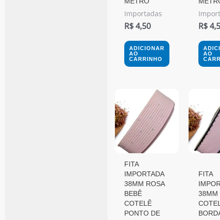
METRO
METR
Importadas
Impor
R$
4,50
R$
4,
ADICIONAR
ADIC
AO
AO
CARRINHO
CARR
FITA
IMPORTADA
FITA
38MM ROSA
IMPO
BEBÊ
38MM
COTELÊ
COTEL
PONTO DE
BORD