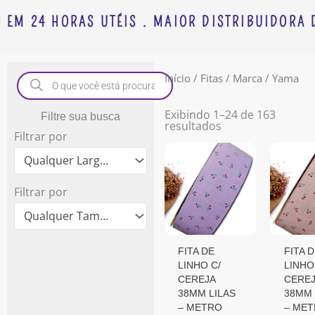
 EM 24 HORAS UTÉIS . MAIOR DISTRIBUIDORA D
Pesquisar
Início
/
Fitas
/
Marca
/ Yama
produtos
Exibindo 1–24 de 163
Filtre sua busca
resultados
Filtrar por
Qualquer Largura
Filtrar por
Qualquer Tamanho
FITA DE
FITA 
LINHO C/
LINHO
CEREJA
CEREJ
38MM LILAS
38MM
– METRO
– ME