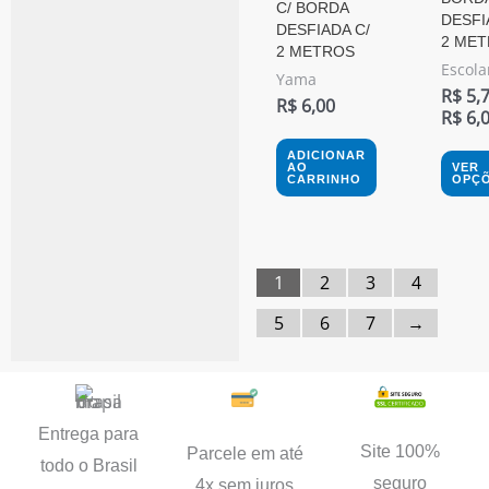
C/ BORDA
escol
DESFI
DESFIADA C/
2 ME
na
2 METROS
Escola
Yama
págin
R$
5,
R$
6,00
do
R$
6,
produ
ADICIONAR
AO
VER
CARRINHO
OPÇ
1
2
3
4
5
6
7
→
Entrega para
Site 100%
Parcele em até
todo o Brasil
seguro
4x sem juros