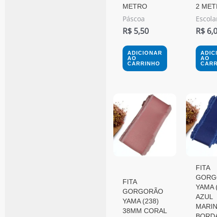
METRO
2 ME
Páscoa
Escola
R$
5,50
R$
6,
ADICIONAR
ADIC
AO
AO
CARRINHO
CARR
Este
produ
tem
várias
varian
FITA
As
GORG
FITA
opçõ
YAMA 
GORGORÃO
pode
AZUL
YAMA (238)
MARIN
ser
38MM CORAL
BORD