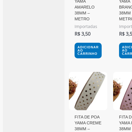
YAMA
YAMA
AMARELO
BRAN
38MM –
38MM 
METRO
METR
Importadas
Impor
R$
3,50
R$
3,
ADICIONAR
ADIC
AO
AO
CARRINHO
CARR
FITA DE POA
FITA 
YAMA CREME
YAMA 
38MM –
38MM 