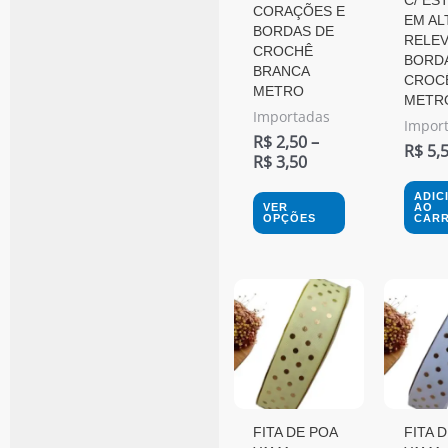
CORAÇÕES E
podem
EM AL
BORDAS DE
RELEV
ser
CROCHÊ
BORDA
BRANCA
escolhidas
CROCÊ
METRO
METR
na
Importadas
Impor
página
R$
2,50
–
R$
5,
R$
3,50
do
produto
ADIC
VER
AO
OPÇÕES
CARR
FITA DE POA
FITA 