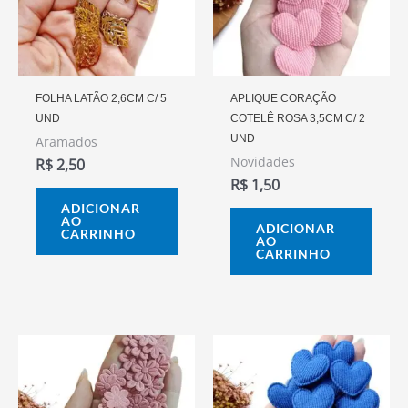
FOLHA LATÃO 2,6CM C/ 5
APLIQUE CORAÇÃO
UND
COTELÊ ROSA 3,5CM C/ 2
UND
Aramados
Novidades
R$
2,50
R$
1,50
ADICIONAR
AO
ADICIONAR
CARRINHO
AO
CARRINHO