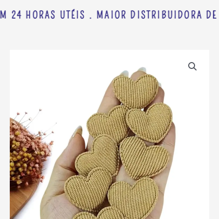
M 24 HORAS UTÉIS . MAIOR DISTRIBUIDORA DE 
APLIQUE
CORAÇÃO
COTELÊ
BEGE
3,5CM
C/
2
UND
quantidade