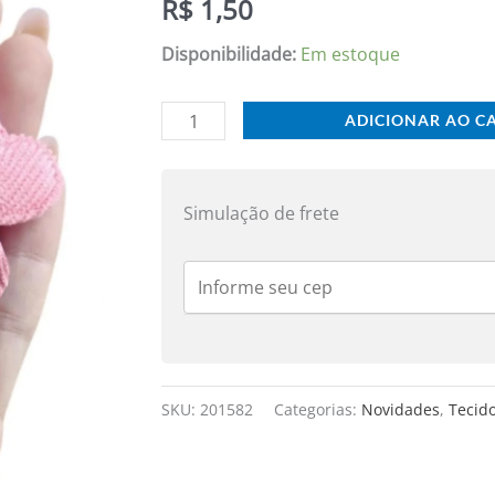
R$
1,50
ROSA
3,5CM
Disponibilidade:
Em estoque
C/
2
ADICIONAR AO C
UND
quantidade
Simulação de frete
SKU:
201582
Categorias:
Novidades
,
Tecid