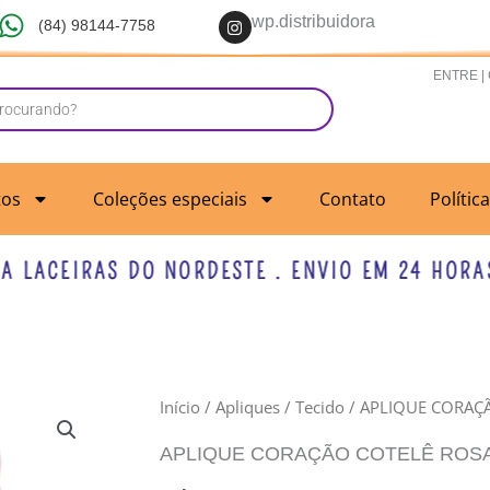
I
wp.distribuidora
(84) 98144-7758
n
s
t
ENTRE |
a
g
r
a
m
tos
Coleções especiais
Contato
Polític
ACEIRAS DO NORDESTE . ENVIO EM 24 HORAS U
APLIQUE
Início
/
Apliques
/
Tecido
/ APLIQUE CORAÇÃ
CORAÇÃO
APLIQUE CORAÇÃO COTELÊ ROSA 
COTELÊ