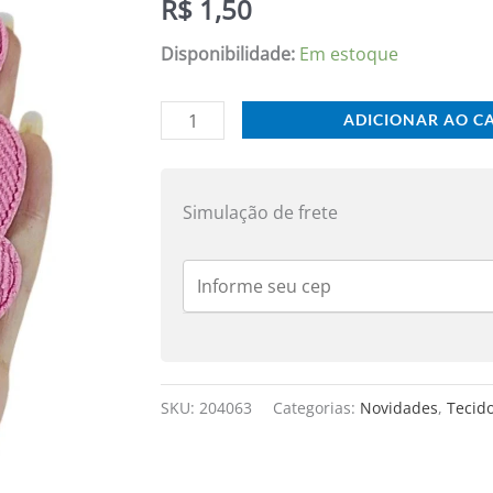
R$
1,50
ROSA
GOIABA
Disponibilidade:
Em estoque
3,5CM
C/
ADICIONAR AO C
2
UND
quantidade
Simulação de frete
SKU:
204063
Categorias:
Novidades
,
Tecid