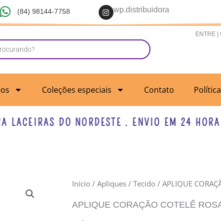
I
wp.distribuidora
(84) 98144-7758
n
s
t
ENTRE |
a
g
r
a
m
tos
Coleções especiais
Contato
Polític
ACEIRAS DO NORDESTE . ENVIO EM 24 HORAS U
APLIQUE
Início
/
Apliques
/
Tecido
/ APLIQUE CORAÇ
CORAÇÃO
APLIQUE CORAÇÃO COTELÊ ROSA 
COTELÊ