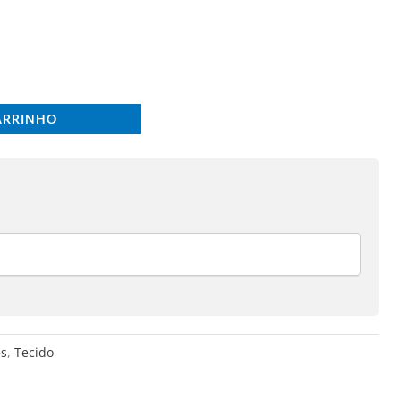
ARRINHO
es
,
Tecido