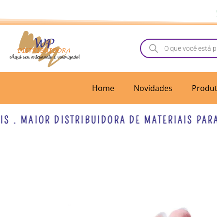
Ir
para
o
Pesquisar
produtos
conteúdo
Home
Novidades
Produ
. MAIOR DISTRIBUIDORA DE MATERIAIS PARA LA