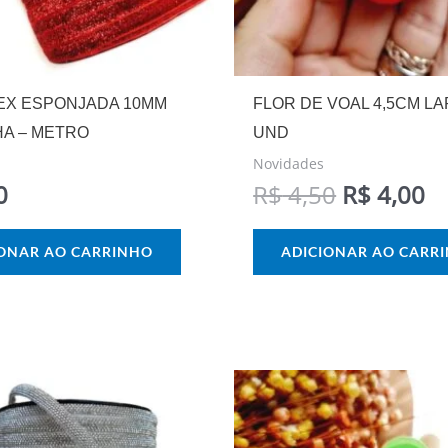
REX ESPONJADA 10MM
FLOR DE VOAL 4,5CM L
A – METRO
UND
Novidades
0
R$
4,50
R$
4,00
IONAR AO CARRINHO
ADICIONAR AO CARR