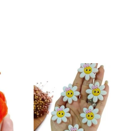
reço
ual
 4,00.