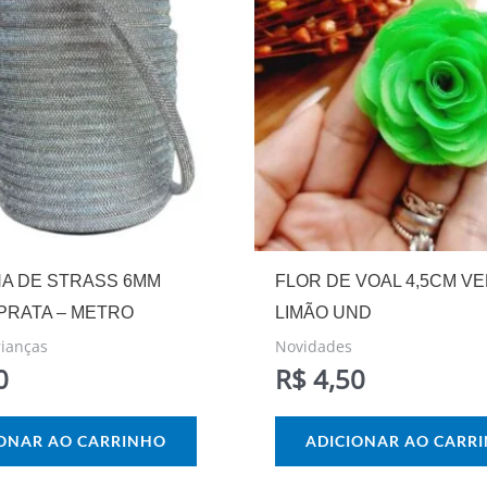
NA DE STRASS 6MM
FLOR DE VOAL 4,5CM V
 PRATA – METRO
LIMÃO UND
rianças
Novidades
0
R$
4,50
IONAR AO CARRINHO
ADICIONAR AO CARR