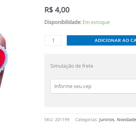
EM
R$
4,00
FELTRO
BORDA
Disponibilidade:
Em estoque
BRANCA
4CM
ADICIONAR AO C
C/
4
UND
Simulação de frete
quantidade
SKU:
201199
Categorias:
Juninos
,
Novidad