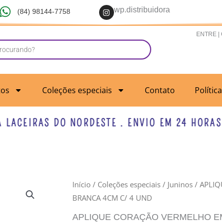
I
wp.distribuidora
(84) 98144-7758
n
s
t
ENTRE |
a
g
r
a
m
tos
Coleções especiais
Contato
Polític
CEIRAS DO NORDESTE . ENVIO EM 24 HORAS UT
APLIQUE
Início
/
Coleções especiais
/
Juninos
/ APLI
BRANCA 4CM C/ 4 UND
CORAÇÃO
VERMELHO
APLIQUE CORAÇÃO VERMELHO EM