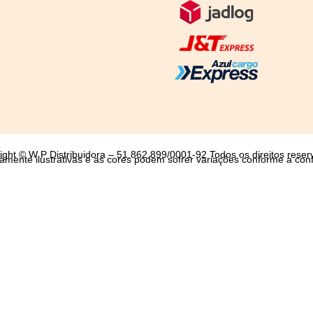
ight © W P Distribuidora – 51.862.899/0001-92 Todos os direitos reser
mente ilustrativas e as cores podem sofrer variações conforme a conf