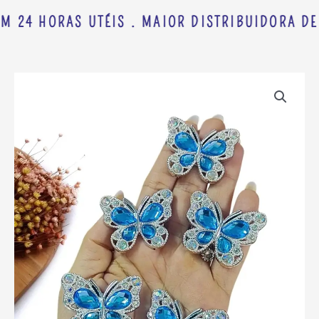
M 24 HORAS UTÉIS . MAIOR DISTRIBUIDORA DE
APLIQUE
EM
PLÁSTICO
BORBOLETA
COM
STRASS
AZUL
4
CM
UND
quantidade