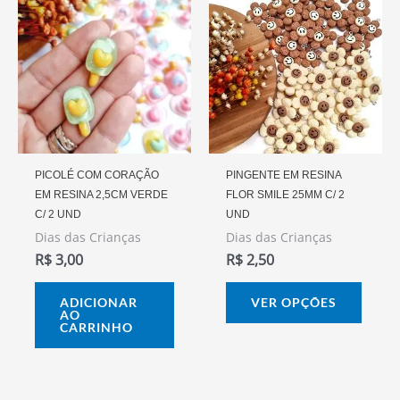
prod
tem
vária
varia
As
opçõ
pode
PICOLÉ COM CORAÇÃO
PINGENTE EM RESINA
EM RESINA 2,5CM VERDE
FLOR SMILE 25MM C/ 2
ser
C/ 2 UND
UND
escol
Dias das Crianças
Dias das Crianças
na
R$
3,00
R$
2,50
págin
do
ADICIONAR
VER OPÇÕES
AO
prod
CARRINHO