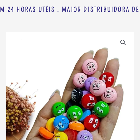
M 24 HORAS UTÉIS . MAIOR DISTRIBUIDORA DE 
APLIQUE
EM
RESINA
CHOCOLATE
SMILE
M&Ms
1,5CM
PCT
C/
4
CORES
SORTIDAS