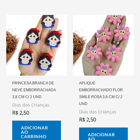
PRINCESA BRANCA DE
APLIQUE
NEVE EMBORRACHADA
EMBORRACHADO FLOR
3,8 CM C/ 2 UND
SMILE ROSA 3,6 CM C/ 2
UND
Dias das Crianças
Dias das Crianças
R$
2,50
R$
2,50
ADICIONAR
AO
ADICIONAR
CARRINHO
AO