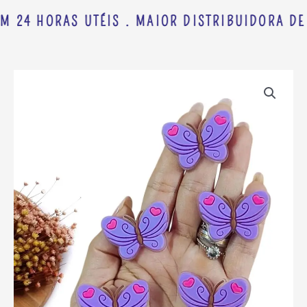
M 24 HORAS UTÉIS . MAIOR DISTRIBUIDORA DE 
APLIQUE
EMBORRACHADO
BORBOLETA
LILAS
3,5
CM
C/
2
UND
quantidade