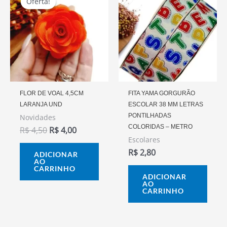
Oferta!
Oferta!
Original
Atual
Era:
É:
R$ 4,50.
R$ 4,00.
FLOR DE VOAL 4,5CM
FITA YAMA GORGURÃO
LARANJA UND
ESCOLAR 38 MM LETRAS
PONTILHADAS
Novidades
COLORIDAS – METRO
R$
4,50
R$
4,00
Escolares
R$
2,80
ADICIONAR
AO
CARRINHO
ADICIONAR
AO
CARRINHO