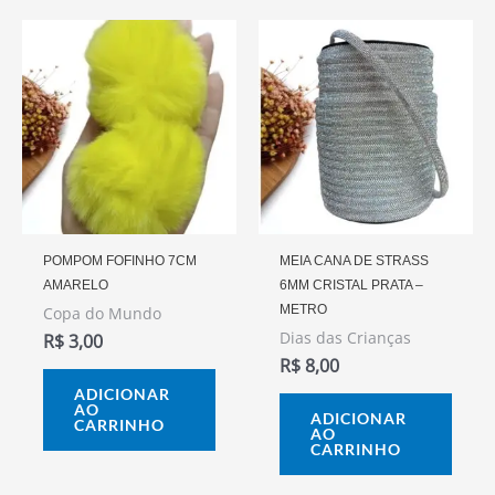
POMPOM FOFINHO 7CM
MEIA CANA DE STRASS
AMARELO
6MM CRISTAL PRATA –
METRO
Copa do Mundo
Dias das Crianças
R$
3,00
R$
8,00
ADICIONAR
AO
ADICIONAR
CARRINHO
AO
CARRINHO