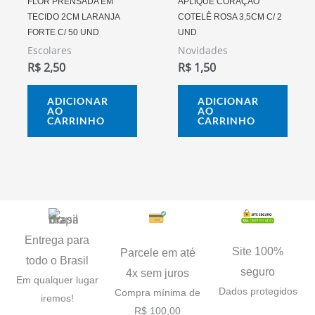
FLOR PRENSADA EM
APLIQUE CORAÇÃO
TECIDO 2CM LARANJA
COTELÊ ROSA 3,5CM C/ 2
FORTE C/ 50 UND
UND
Escolares
Novidades
R$
2,50
R$
1,50
ADICIONAR
ADICIONAR
AO
AO
CARRINHO
CARRINHO
Entrega para
Site 100%
Parcele em até
todo o Brasil
seguro
4x sem juros
Em qualquer lugar
Dados protegidos
Compra mínima de
iremos!
R$ 100,00