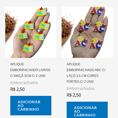
APLIQUE
APLIQUE
EMBORRACHADO LIVROS
EMBORRACHADO ABC C/
C/ MAÇÃ 3CM C/ 2 UND
LAÇO 3,5 CM CORES
FORTES C/ 2 UND
Emborrachados
Emborrachados
R$
2,50
R$
2,50
ADICIONAR
AO
ADICIONAR
CARRINHO
AO
CARRINHO