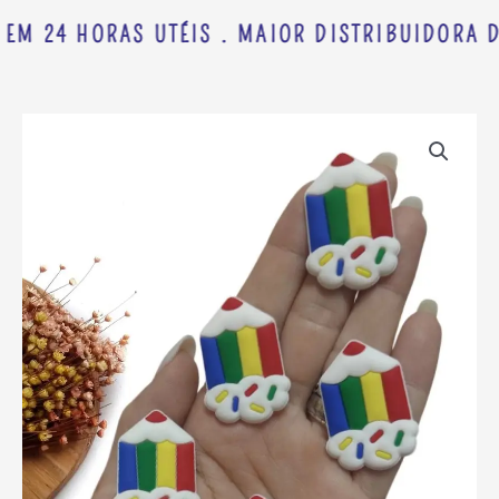
EM 24 HORAS UTÉIS . MAIOR DISTRIBUIDORA D
APLIQUE
EMBORRACHADO
LÁPIS
C/
GRANULADO
COLORIDO
3,9
CM
C/
2
UND
quantidade