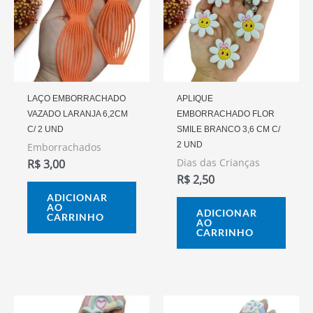
LAÇO EMBORRACHADO
APLIQUE
VAZADO LARANJA 6,2CM
EMBORRACHADO FLOR
C/ 2 UND
SMILE BRANCO 3,6 CM C/
2 UND
Emborrachados
Dias das Crianças
R$
3,00
R$
2,50
ADICIONAR
AO
ADICIONAR
CARRINHO
AO
CARRINHO