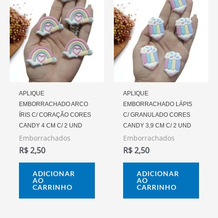
APLIQUE
APLIQUE
EMBORRACHADO ARCO
EMBORRACHADO LÁPIS
ÍRIS C/ CORAÇÃO CORES
C/ GRANULADO CORES
CANDY 4 CM C/ 2 UND
CANDY 3,9 CM C/ 2 UND
Emborrachados
Emborrachados
R$
2,50
R$
2,50
ADICIONAR
ADICIONAR
AO
AO
CARRINHO
CARRINHO