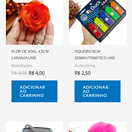
Original
Atual
Era:
É:
R$ 4,50.
R$ 4,00.
FLOR DE VOAL 4,5CM
ISQUEIRO 8CM
LARANJA UND
SEMIAUTOMÁTICO UND
Novidades
Acessórios
R$
4,50
R$
4,00
R$
2,50
ADICIONAR
ADICIONAR
AO
AO
CARRINHO
CARRINHO