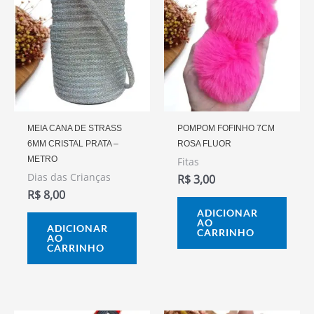
MEIA CANA DE STRASS
POMPOM FOFINHO 7CM
6MM CRISTAL PRATA –
ROSA FLUOR
METRO
Fitas
Dias das Crianças
R$
3,00
R$
8,00
ADICIONAR
AO
ADICIONAR
CARRINHO
AO
CARRINHO