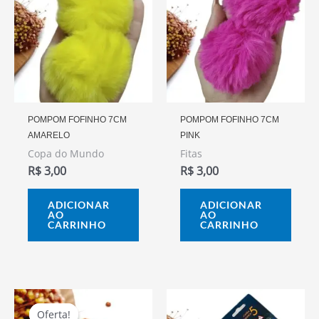
POMPOM FOFINHO 7CM
POMPOM FOFINHO 7CM
AMARELO
PINK
Copa do Mundo
Fitas
R$
3,00
R$
3,00
ADICIONAR
ADICIONAR
AO
AO
CARRINHO
CARRINHO
O
O
Preço
Preço
Oferta!
Oferta!