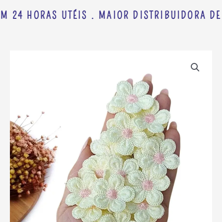
M 24 HORAS UTÉIS . MAIOR DISTRIBUIDORA DE
APLIQUE
FLOR
BORDADA
AMARELO
BEBÉ
E
MIOLO
ROSA
3CM
C/
2
UND