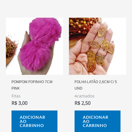
POMPOM FOFINHO 7CM
FOLHA LATÃO 2,6CM C/ 5
PINK
UND
Fitas
Aramados
R$
3,00
R$
2,50
ADICIONAR
ADICIONAR
AO
AO
CARRINHO
CARRINHO