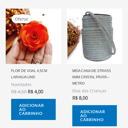
O
O
Preço
Preço
Oferta!
Oferta!
Original
Atual
Era:
É:
R$ 4,50.
R$ 4,00.
FLOR DE VOAL 4,5CM
MEIA CANA DE STRASS
LARANJA UND
6MM CRISTAL PRATA –
METRO
Novidades
Dias das Crianças
R$
4,50
R$
4,00
R$
8,00
ADICIONAR
AO
ADICIONAR
CARRINHO
AO
CARRINHO