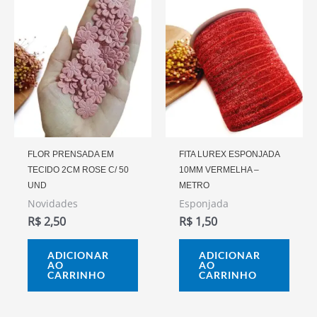
FLOR PRENSADA EM
FITA LUREX ESPONJADA
TECIDO 2CM ROSE C/ 50
10MM VERMELHA –
UND
METRO
Novidades
Esponjada
R$
2,50
R$
1,50
ADICIONAR
ADICIONAR
AO
AO
CARRINHO
CARRINHO