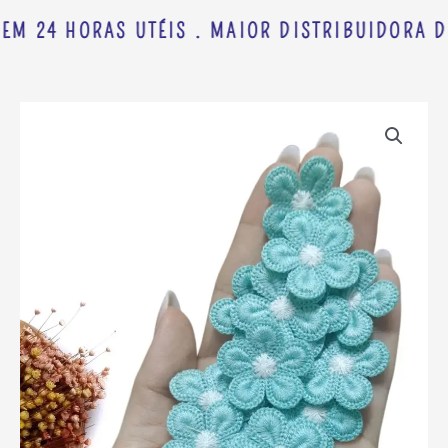
EM 24 HORAS UTÉIS . MAIOR DISTRIBUIDORA D
APLIQUE
FLOR
BORDADA
VERDE
E
MIOLO
BRANCO
3CM
C/
2
UND
quantidade