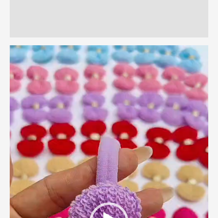
Informação adicional
Avaliações (0)
Tocador
de
vídeo