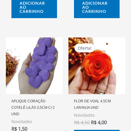
ADICIONAR
ADICIONAR
AO
AO
CARRINHO
CARRINHO
O
O
Preço
Preço
Oferta!
Oferta!
Original
Atual
Era:
É:
R$ 4,50.
R$ 4,00.
APLIQUE CORAÇÃO
FLOR DE VOAL 4,5CM
COTELÊ LILÁS 3,5CM C/ 2
LARANJA UND
UND
Novidades
Novidades
R$
4,50
R$
4,00
R$
1,50