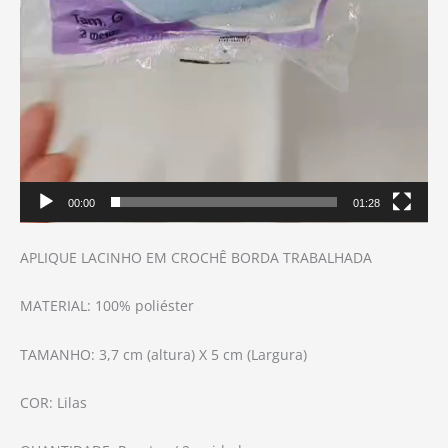
00:00
01:28
APLIQUE LACINHO EM CROCHÊ BORDA TRABALHADA
MATERIAL: 100% poliéster
TAMANHO: 3,7 cm (altura) X 5 cm (Largura)
COR: Lilas