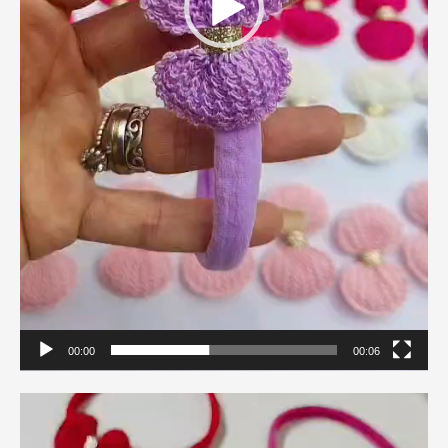
00:00
00:06
Tocador
de