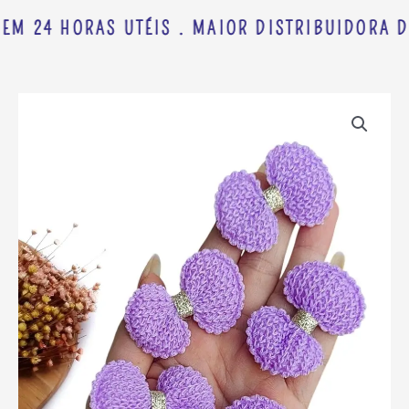
EM 24 HORAS UTÉIS . MAIOR DISTRIBUIDORA DE
APLIQUE
LACINHO
EM
CROCHÊ
BORDA
TRABALHADA
5CM
LILAS
C/
2
UND
quantidade