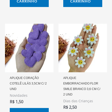
CARRINHO
CARRINHO
APLIQUE CORAÇÃO
APLIQUE
COTELÊ LILÁS 3,5CM C/ 2
EMBORRACHADO FLOR
UND
SMILE BRANCO 3,6 CM C/
2 UND
Novidades
Dias das Crianças
R$
1,50
R$
2,50