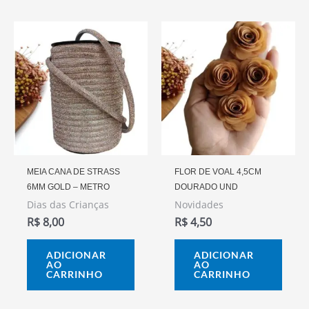
MEIA CANA DE STRASS
FLOR DE VOAL 4,5CM
6MM GOLD – METRO
DOURADO UND
Dias das Crianças
Novidades
R$
8,00
R$
4,50
ADICIONAR
ADICIONAR
AO
AO
CARRINHO
CARRINHO