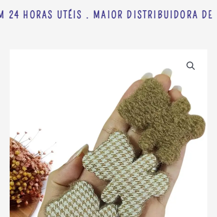
M 24 HORAS UTÉIS . MAIOR DISTRIBUIDORA DE 
APLIQUE
URSINHO
PELUCIA
DUPLA
FACE
PIERD
MARRON
5,5CM
UND
quantidade