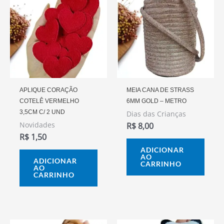
APLIQUE CORAÇÃO
MEIA CANA DE STRASS
COTELÊ VERMELHO
6MM GOLD – METRO
3,5CM C/ 2 UND
Dias das Crianças
Novidades
R$
8,00
R$
1,50
ADICIONAR
AO
ADICIONAR
CARRINHO
AO
CARRINHO