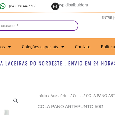
I
wp.distribuidora
(84) 98144-7758
n
s
t
ENTRE |
a
g
r
a
m
tos
Coleções especiais
Contato
Polític
ACEIRAS DO NORDESTE . ENVIO EM 24 HORAS U
COLA
Início
/
Acessórios
/
Colas
/ COLA PANO AR
PANO
COLA PANO ARTEPUNTO 50G
ARTEPUNTO