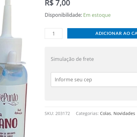
R$
7,00
50G
quantidade
Disponibilidade:
Em estoque
ADICIONAR AO C
Simulação de frete
SKU:
203172
Categorias:
Colas
,
Novidades