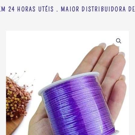
M 24 HORAS UTÉIS . MAIOR DISTRIBUIDORA DE
CORDÃO
DE
CETIM
ARTEPUNTO
1
MM
LILÁS
C/
50
METROS
quantidade