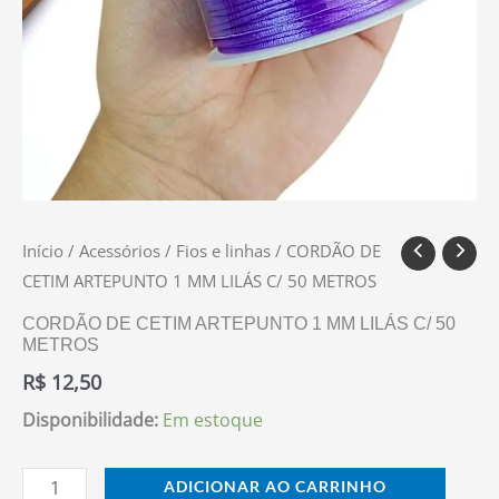
Início
/
Acessórios
/
Fios e linhas
/ CORDÃO DE
CETIM ARTEPUNTO 1 MM LILÁS C/ 50 METROS
CORDÃO DE CETIM ARTEPUNTO 1 MM LILÁS C/ 50
METROS
R$
12,50
Disponibilidade:
Em estoque
ADICIONAR AO CARRINHO