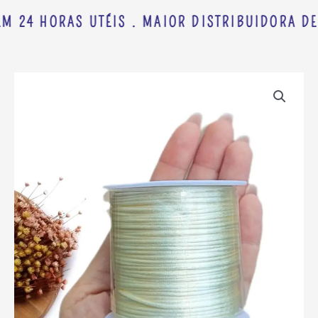
M 24 HORAS UTÉIS . MAIOR DISTRIBUIDORA DE
CORDÃO
DE
CETIM
ARTEPUNTO
1
MM
OFF
WHITE
C/
10
METROS
quantidade