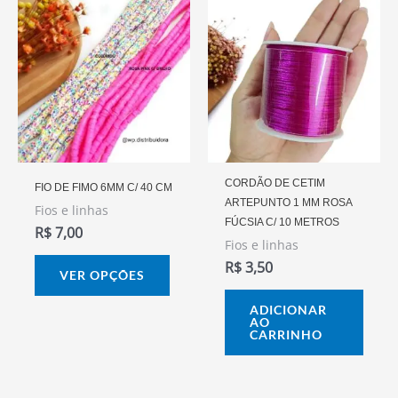
Este
produto
tem
várias
variantes.
As
opções
podem
CORDÃO DE CETIM
FIO DE FIMO 6MM C/ 40 CM
ARTEPUNTO 1 MM ROSA
ser
Fios e linhas
FÚCSIA C/ 10 METROS
R$
7,00
escolhidas
Fios e linhas
na
R$
3,50
VER OPÇÕES
página
do
ADICIONAR
AO
produto
CARRINHO