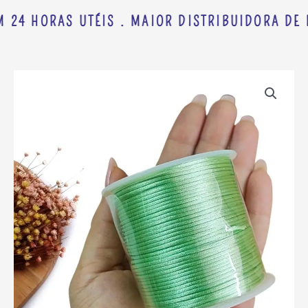
 24 HORAS UTÉIS . MAIOR DISTRIBUIDORA DE 
CORDÃO
DE
CETIM
ARTEPUNTO
1
MM
VERDE
CLARO
C/
10
METROS
quantidade