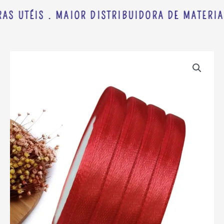
AS UTÉIS . MAIOR DISTRIBUIDORA DE MATERIAI
FITA
CETIM
IMPORTADA
7
MM
VERMELHA
ROLO
C/
20
METROS
quantidade