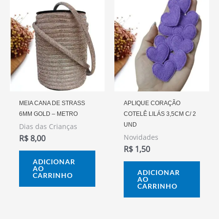
MEIA CANA DE STRASS
APLIQUE CORAÇÃO
6MM GOLD – METRO
COTELÊ LILÁS 3,5CM C/ 2
UND
Dias das Crianças
Novidades
R$
8,00
R$
1,50
ADICIONAR
AO
ADICIONAR
CARRINHO
AO
CARRINHO