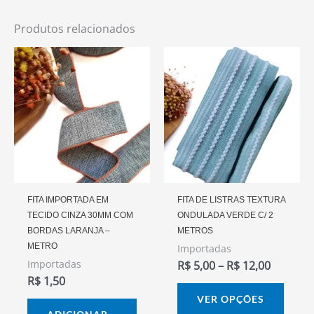
Produtos relacionados
Faixa
Este
De
prod
Preço:
R$ 5,00
tem
Através
vária
R$ 12,0
varia
As
opçõ
pode
FITA IMPORTADA EM
FITA DE LISTRAS TEXTURA
TECIDO CINZA 30MM COM
ONDULADA VERDE C/ 2
ser
BORDAS LARANJA –
METROS
escol
METRO
Importadas
na
Importadas
R$
5,00
–
R$
12,00
págin
R$
1,50
do
VER OPÇÕES