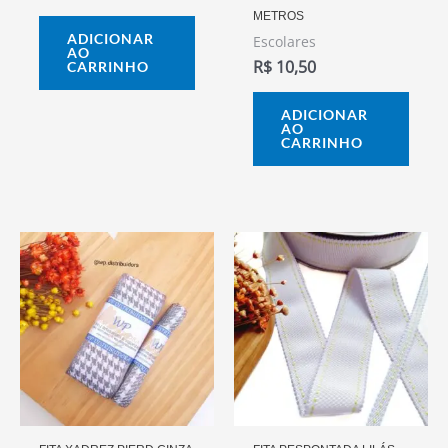
METROS
ADICIONAR
Escolares
AO
R$
10,50
CARRINHO
ADICIONAR
AO
CARRINHO
Faixa
Este
Este
De
produto
prod
Preço:
R$ 6,00
tem
tem
Através
várias
vária
R$ 10,0
variantes.
varia
As
As
opções
opçõ