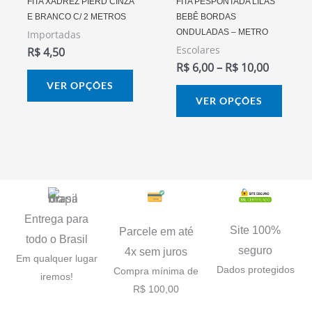
podem
pode
FITA XADREZ PIERD CINZA
FITA PESPONTADA LILÁS
E BRANCO C/ 2 METROS
BEBÊ BORDAS
ser
ser
ONDULADAS – METRO
Importadas
escolhidas
escol
Escolares
R$
4,50
na
na
R$
6,00
–
R$
10,00
página
págin
VER OPÇÕES
do
do
VER OPÇÕES
produto
prod
Entrega para
Site 100%
Parcele em até
todo o Brasil
seguro
4x sem juros
Em qualquer lugar
Dados protegidos
Compra mínima de
iremos!
R$ 100,00