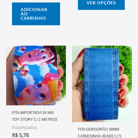
págin
VER OPÇÕES
do
ADICIONAR
AO
prod
CARRINHO
FITA IMPORTADA 38 MM
TOY STORY C/ 2 METROS
Estampadas
FITA GORGORÃO 38MM
R$
5,78
CHINESINHA JEANS C/ 5