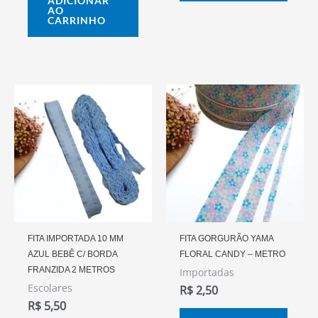
ADICIONAR
prod
AO
CARRINHO
Este
prod
tem
vária
varia
As
opçõ
pode
FITA IMPORTADA 10 MM
FITA GORGURÃO YAMA
AZUL BEBÊ C/ BORDA
FLORAL CANDY – METRO
ser
FRANZIDA 2 METROS
Importadas
escol
Escolares
R$
2,50
na
R$
5,50