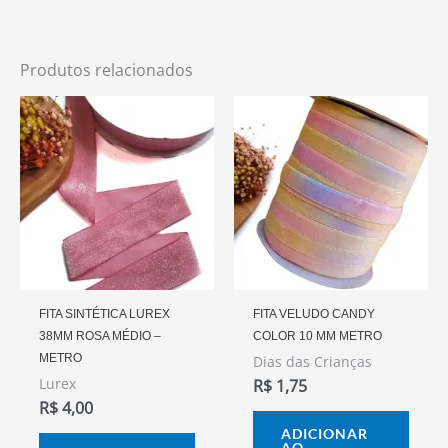
Produtos relacionados
FITA SINTÉTICA LUREX
FITA VELUDO CANDY
38MM ROSA MÉDIO –
COLOR 10 MM METRO
METRO
Dias das Crianças
Lurex
R$
1,75
R$
4,00
ADICIONAR
AO