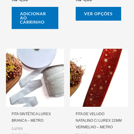
na
págin
ADICIONAR
VER OPÇÕES
AO
do
CARRINHO
prod
Este
produto
tem
várias
variantes.
As
opções
podem
FITA SINTÉTICA LUREX
FITA DE VELUDO
BRANCA – METRO
NATALINO C/ LUREX 22MM
ser
VERMELHO – METRO
Lurex
escolhidas