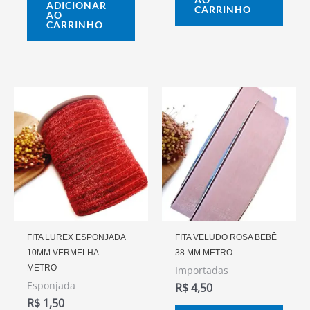
ADICIONAR
CARRINHO
AO
CARRINHO
FITA LUREX ESPONJADA
FITA VELUDO ROSA BEBÊ
10MM VERMELHA –
38 MM METRO
METRO
Importadas
Esponjada
R$
4,50
R$
1,50