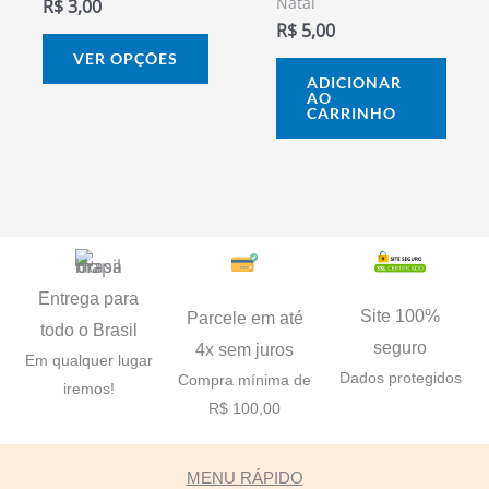
Natal
R$
3,00
na
R$
5,00
página
VER OPÇÕES
do
ADICIONAR
AO
produto
CARRINHO
Entrega para
Site 100%
Parcele em até
todo o Brasil
seguro
4x sem juros
Em qualquer lugar
Dados protegidos
Compra mínima de
iremos!
R$ 100,00
MENU RÁPIDO