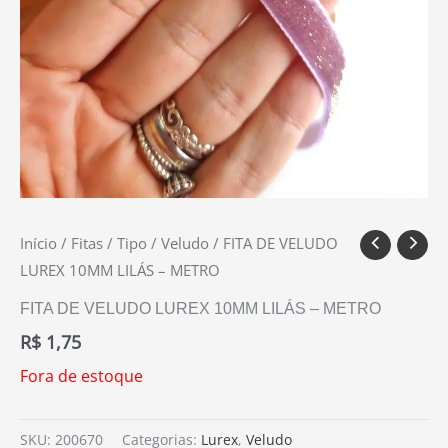
Início
/
Fitas
/
Tipo
/
Veludo
/ FITA DE VELUDO
LUREX 10MM LILÁS – METRO
FITA DE VELUDO LUREX 10MM LILÁS – METRO
R$
1,75
Fora de estoque
SKU:
200670
Categorias:
Lurex
,
Veludo