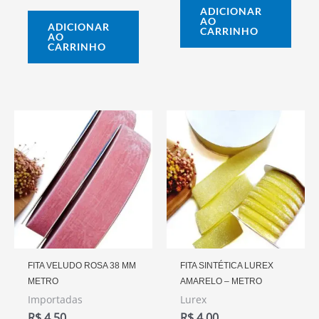
ADICIONAR
AO
ADICIONAR
CARRINHO
AO
CARRINHO
Este
prod
tem
vária
varia
As
opçõ
pode
FITA VELUDO ROSA 38 MM
FITA SINTÉTICA LUREX
METRO
AMARELO – METRO
ser
Importadas
Lurex
escol
R$
4,50
R$
4,00