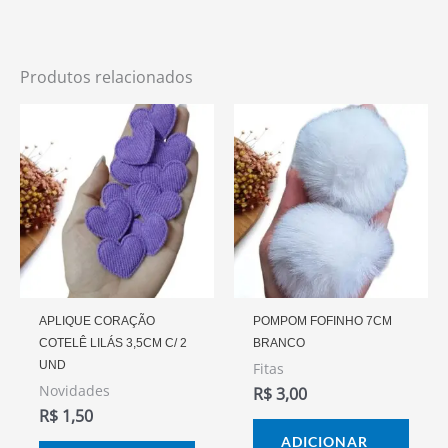
Produtos relacionados
APLIQUE CORAÇÃO
POMPOM FOFINHO 7CM
COTELÊ LILÁS 3,5CM C/ 2
BRANCO
UND
Fitas
Novidades
R$
3,00
R$
1,50
ADICIONAR