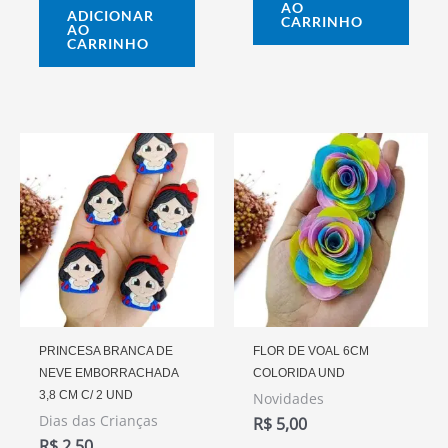
AO
ADICIONAR
CARRINHO
AO
CARRINHO
PRINCESA BRANCA DE
FLOR DE VOAL 6CM
NEVE EMBORRACHADA
COLORIDA UND
3,8 CM C/ 2 UND
Novidades
Dias das Crianças
R$
5,00
R$
2,50