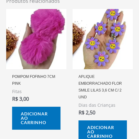
Produtos relacionados
POMPOM FOFINHO 7CM
APLIQUE
PINK
EMBORRACHADO FLOR
SMILE LILAS 3,6 CM C/ 2
Fitas
UND
R$
3,00
Dias das Crianças
R$
2,50
ADICIONAR
AO
CARRINHO
ADICIONAR
AO
CARRINHO