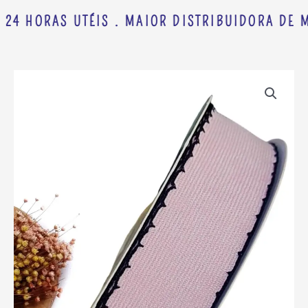
 24 HORAS UTÉIS . MAIOR DISTRIBUIDORA DE M
FITA
IMPORTADA
38MM
ROSA
COTELÊ
C/
BORDAS
BLACK
-
METRO
quantidade