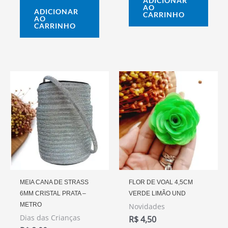
ADICIONAR
AO
ADICIONAR
CARRINHO
AO
CARRINHO
MEIA CANA DE STRASS
FLOR DE VOAL 4,5CM
6MM CRISTAL PRATA –
VERDE LIMÃO UND
METRO
Novidades
Dias das Crianças
R$
4,50