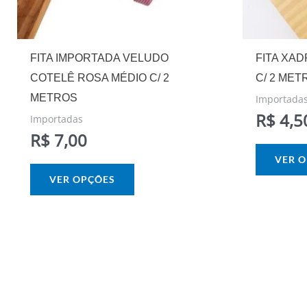
escolhidas
na
página
FITA IMPORTADA VELUDO
FITA XAD
do
COTELÊ ROSA MÉDIO C/ 2
C/ 2 MET
produto
METROS
Importada
R$
4,5
Importadas
R$
7,00
VER 
VER OPÇÕES