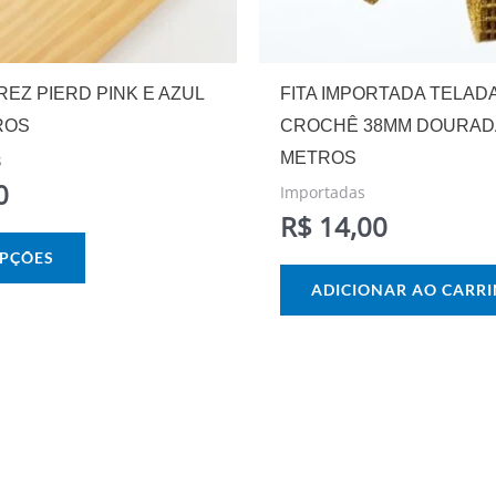
escolhidas
na
página
REZ PIERD PINK E AZUL
FITA IMPORTADA TELAD
do
ROS
CROCHÊ 38MM DOURADA
produto
METROS
s
0
Importadas
R$
14,00
OPÇÕES
ADICIONAR AO CARR