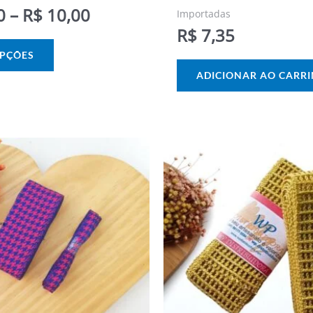
0
–
R$
10,00
Importadas
R$
7,35
OPÇÕES
ADICIONAR AO CARR
Este
produto
tem
várias
variantes.
As
opções
podem
ser