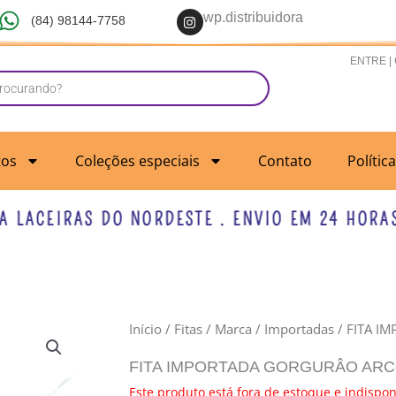
I
wp.distribuidora
(84) 98144-7758
n
s
t
ENTRE |
a
g
r
a
m
tos
Coleções especiais
Contato
Polític
ACEIRAS DO NORDESTE . ENVIO EM 24 HORAS UT
Início
/
Fitas
/
Marca
/
Importadas
/ FITA I
FITA IMPORTADA GORGURÂO ARC
Este produto está fora de estoque e indispon