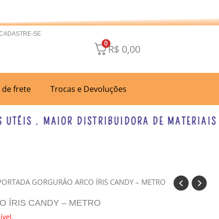
 CADASTRE-SE
0
R$
0,00
a de frete
Trocas e Devoluções
ÉIS . MAIOR DISTRIBUIDORA DE MATERIAIS PA
MPORTADA GORGURÂO ARCO ÍRIS CANDY – METRO
O ÍRIS CANDY – METRO
ível.