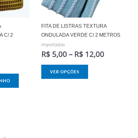
escolhidas
na
página
A
FITA DE LISTRAS TEXTURA
do
 C/ 2
ONDULADA VERDE C/ 2 METROS
produto
Importadas
R$
5,00
–
R$
12,00
VER OPÇÕES
INHO