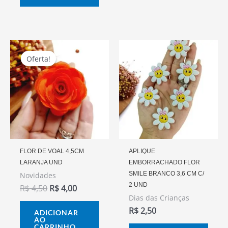
O
O
Preço
Preço
Oferta!
Oferta!
Original
Atual
Era:
É:
R$ 4,50.
R$ 4,00.
FLOR DE VOAL 4,5CM
APLIQUE
LARANJA UND
EMBORRACHADO FLOR
SMILE BRANCO 3,6 CM C/
Novidades
2 UND
R$
4,50
R$
4,00
Dias das Crianças
R$
2,50
ADICIONAR
AO
CARRINHO