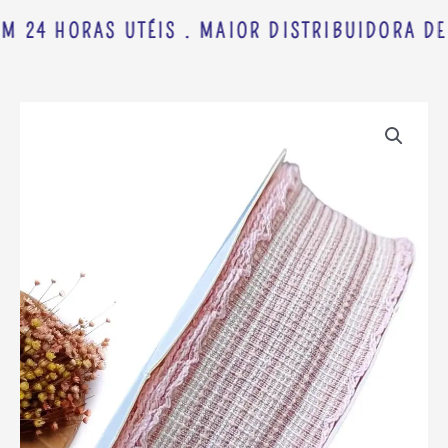
M 24 HORAS UTÉIS . MAIOR DISTRIBUIDORA DE
FITA
IMPORTADA
TWEED
LISTRAS
38MM
ROSA
C/
BORDADO
NAS
BORDAS
-
METRO