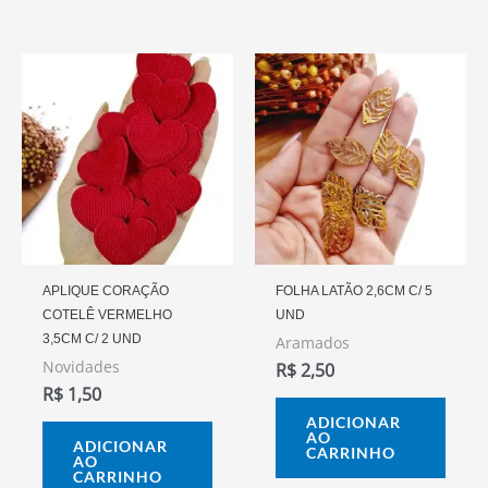
APLIQUE CORAÇÃO
FOLHA LATÃO 2,6CM C/ 5
COTELÊ VERMELHO
UND
3,5CM C/ 2 UND
Aramados
Novidades
R$
2,50
R$
1,50
ADICIONAR
AO
ADICIONAR
CARRINHO
AO
CARRINHO