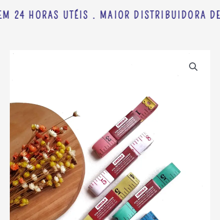
EM 24 HORAS UTÉIS . MAIOR DISTRIBUIDORA DE
FITA
MÉTRICA
COLOR
EM
PVC
1,5M
UND
quantidade