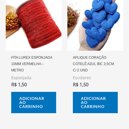
FITA LUREX ESPONJADA
APLIQUE CORAÇÃO
10MM VERMELHA –
COTELÊ AZUL BIC 3,5CM
METRO
C/ 2 UND
Esponjada
Escolares
R$
1,50
R$
1,50
ADICIONAR
ADICIONAR
AO
AO
CARRINHO
CARRINHO