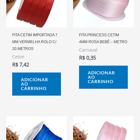
FITA CETIM IMPORTADA 7
FITA PRINCESS CETIM
MM VERMELHA ROLO C/
4MM ROSA BEBÊ – METRO
20 METROS
Carnaval
Cetim
R$
0,35
R$
7,42
ADICIONAR
AO
ADICIONAR
CARRINHO
AO
CARRINHO