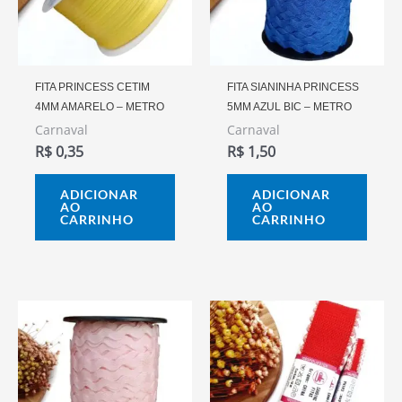
FITA PRINCESS CETIM
FITA SIANINHA PRINCESS
4MM AMARELO – METRO
5MM AZUL BIC – METRO
Carnaval
Carnaval
R$
0,35
R$
1,50
ADICIONAR
ADICIONAR
AO
AO
CARRINHO
CARRINHO
Este
prod
tem
vária