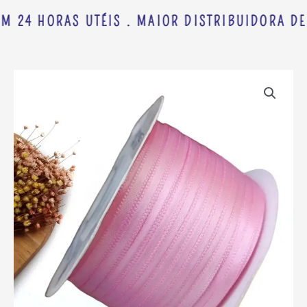
M 24 HORAS UTÉIS . MAIOR DISTRIBUIDORA DE
FITA
PRINCESS
CETIM
4MM
ROSA
-
METRO
quantidade