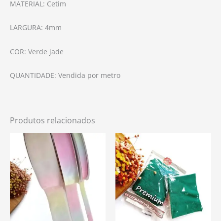
MATERIAL: Cetim
LARGURA: 4mm
COR: Verde jade
QUANTIDADE: Vendida por metro
Produtos relacionados
Este
produto
tem
várias
variantes.
As