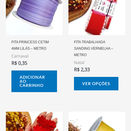
vária
varia
As
opçõ
pode
FITA PRINCESS CETIM
FITA TRABALHADA
4MM LILÁS – METRO
SANDING VERMELHA –
ser
METRO
Carnaval
escol
Natal
R$
0,35
na
R$
2,33
págin
ADICIONAR
AO
do
VER OPÇÕES
CARRINHO
prod