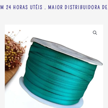
M 24 HORAS UTÉIS . MAIOR DISTRIBUIDORA DE
FITA
PRINCESS
CETIM
4MM
VERDE
JADE
-
METRO
quantidade