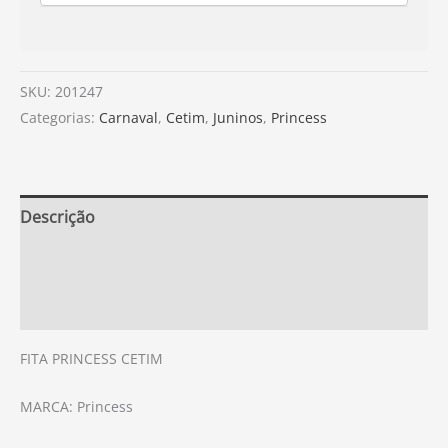
SKU:
201247
Categorias:
Carnaval
,
Cetim
,
Juninos
,
Princess
Descrição
Informação adicional
Avaliações (0)
FITA PRINCESS CETIM
MARCA: Princess