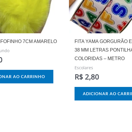
FOFINHO 7CM AMARELO
FITA YAMA GORGURÃO 
38 MM LETRAS PONTIL
undo
0
COLORIDAS – METRO
Escolares
R$
2,80
IONAR AO CARRINHO
ADICIONAR AO CARR