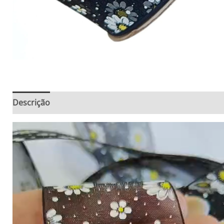
Descrição
Informação adicional
Avaliações (0)
Tocador
de
vídeo