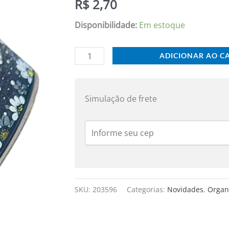
R$
2,70
38
MM
Disponibilidade:
Em estoque
PRETA
-
ADICIONAR AO C
METRO
quantidade
Simulação de frete
SKU:
203596
Categorias:
Novidades
,
Organ