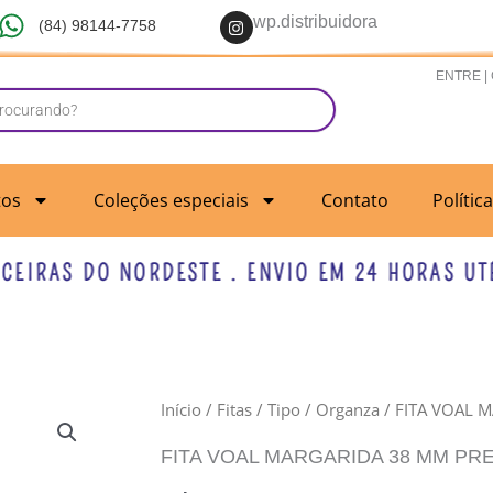
I
wp.distribuidora
(84) 98144-7758
n
s
t
ENTRE |
a
g
r
a
m
tos
Coleções especiais
Contato
Polític
RAS DO NORDESTE . ENVIO EM 24 HORAS UTÉIS 
FITA
Início
/
Fitas
/
Tipo
/
Organza
/ FITA VOAL 
VOAL
FITA VOAL MARGARIDA 38 MM PR
MARGARIDA