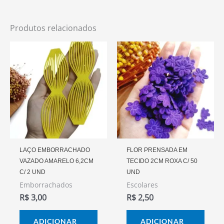
Produtos relacionados
LAÇO EMBORRACHADO
FLOR PRENSADA EM
VAZADO AMARELO 6,2CM
TECIDO 2CM ROXA C/ 50
C/ 2 UND
UND
Emborrachados
Escolares
R$
3,00
R$
2,50
ADICIONAR
ADICIONAR