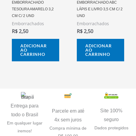
EMBORRACHADO
EMBORRACHADO ABC
TESOURA AMARELO 3,2
LÁPIS E LIVRO 3,5 CM C/ 2
CM C/ 2 UND
UND
Emborrachados
Emborrachados
R$
2,50
R$
2,50
ADICIONAR
ADICIONAR
AO
AO
CARRINHO
CARRINHO
Entrega para
Site 100%
Parcele em até
todo o Brasil
seguro
4x sem juros
Em qualquer lugar
Dados protegidos
Compra mínima de
iremos!