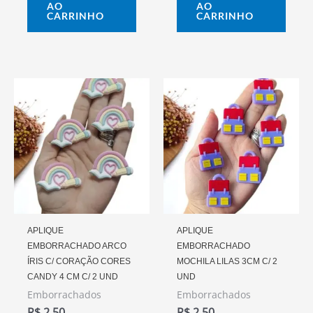
AO
AO
CARRINHO
CARRINHO
APLIQUE
APLIQUE
EMBORRACHADO ARCO
EMBORRACHADO
ÍRIS C/ CORAÇÃO CORES
MOCHILA LILAS 3CM C/ 2
CANDY 4 CM C/ 2 UND
UND
Emborrachados
Emborrachados
R$
2,50
R$
2,50