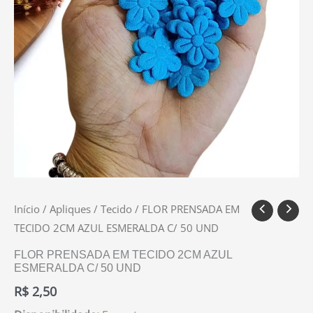
Início
/
Apliques
/
Tecido
/ FLOR PRENSADA EM
TECIDO 2CM AZUL ESMERALDA C/ 50 UND
FLOR PRENSADA EM TECIDO 2CM AZUL
ESMERALDA C/ 50 UND
R$
2,50