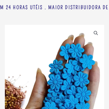
M 24 HORAS UTÉIS . MAIOR DISTRIBUIDORA DE 
FLOR
PRENSADA
EM
TECIDO
2CM
AZUL
ESMERALDA
C/
50
UND
quantidade