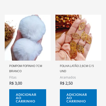
POMPOM FOFINHO 7CM
FOLHA LATÃO 2,6CM C/ 5
BRANCO
UND
Fitas
Aramados
R$
3,00
R$
2,50
ADICIONAR
ADICIONAR
AO
AO
CARRINHO
CARRINHO