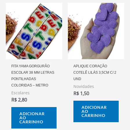
FITA YAMA GORGURÃO
APLIQUE CORAÇÃO
ESCOLAR 38 MM LETRAS
COTELÊ LILÁS 3,5CM C/ 2
PONTILHADAS
UND
COLORIDAS – METRO
Novidades
Escolares
R$
1,50
R$
2,80
ADICIONAR
AO
ADICIONAR
CARRINHO
AO
CARRINHO