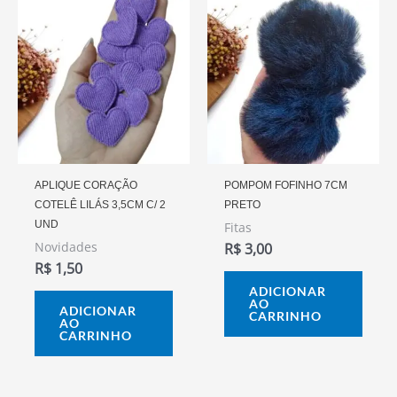
APLIQUE CORAÇÃO
POMPOM FOFINHO 7CM
COTELÊ LILÁS 3,5CM C/ 2
PRETO
UND
Fitas
Novidades
R$
3,00
R$
1,50
ADICIONAR
AO
ADICIONAR
CARRINHO
AO
CARRINHO