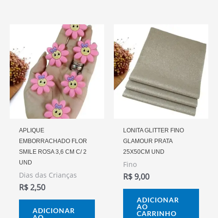
APLIQUE
LONITA GLITTER FINO
EMBORRACHADO FLOR
GLAMOUR PRATA
SMILE ROSA 3,6 CM C/ 2
25X50CM UND
UND
Fino
Dias das Crianças
R$
9,00
R$
2,50
ADICIONAR
AO
ADICIONAR
CARRINHO
AO