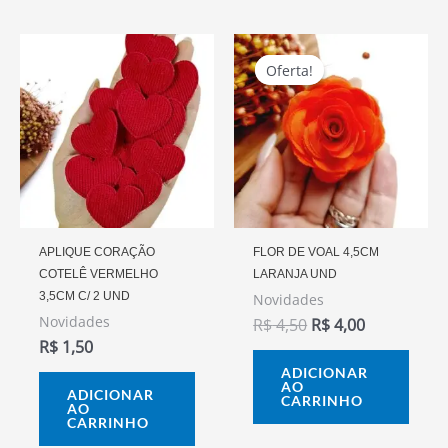
O
O
Preço
Preço
Oferta!
Oferta!
Original
Atual
Era:
É:
R$ 4,50.
R$ 4,00.
APLIQUE CORAÇÃO
FLOR DE VOAL 4,5CM
COTELÊ VERMELHO
LARANJA UND
3,5CM C/ 2 UND
Novidades
Novidades
R$
4,50
R$
4,00
R$
1,50
ADICIONAR
AO
ADICIONAR
CARRINHO
AO
CARRINHO