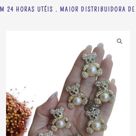
M 24 HORAS UTÉIS . MAIOR DISTRIBUIDORA DE 
JOIA
EM
PLÁSTICO
URSINHO
C/
PEDRARIA
2CM
C/
2
UND
quantidade