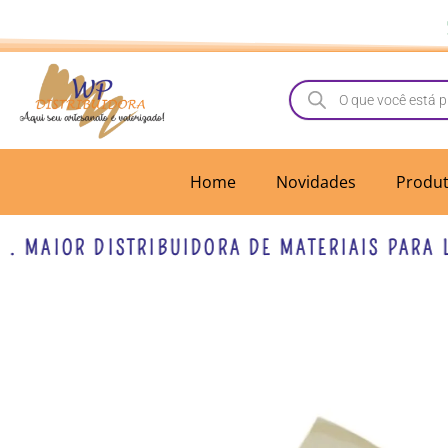
Ir
para
o
Pesquisar
produtos
conteúdo
Home
Novidades
Produ
MAIOR DISTRIBUIDORA DE MATERIAIS PARA LAC