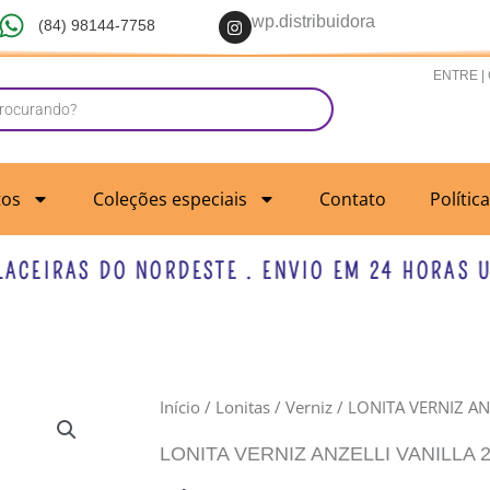
I
wp.distribuidora
(84) 98144-7758
n
s
t
ENTRE |
a
g
r
a
m
tos
Coleções especiais
Contato
Polític
EIRAS DO NORDESTE . ENVIO EM 24 HORAS UTÉI
LONITA
Início
/
Lonitas
/
Verniz
/ LONITA VERNIZ A
VERNIZ
LONITA VERNIZ ANZELLI VANILLA 
ANZELLI