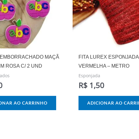
 EMBORRACHADO MAÇÃ
FITA LUREX ESPONJADA
CM ROSA C/ 2 UND
VERMELHA – METRO
ados
Esponjada
0
R$
1,50
IONAR AO CARRINHO
ADICIONAR AO CARR