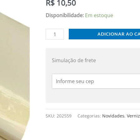
R$
10,50
VANILLA
25X50
Disponibilidade:
Em estoque
CM
UND
ADICIONAR AO C
quantidade
Simulação de frete
SKU:
202559
Categorias:
Novidades
,
Verni