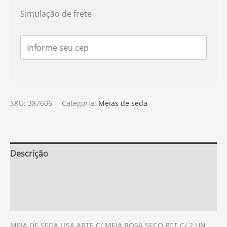
Simulação de frete
SKU:
387606
Categoria:
Meias de seda
Descrição
Informação adicional
Avaliações (0)
MEIA DE SEDA LISA ARTE C/ MEIA ROSA SECO PCT C/ 2 UN