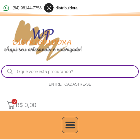
Ir
I
(84) 98144-7758
wp.distribuidora
n
para
s
t
o
a
g
conteúdo
r
a
m
Pesquisar
produtos
ENTRE | CADASTRE-SE
0
R$
0,00