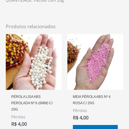
QUANTIDADE: Pacote com 20g
Produtos relacionados
PÉROLA LISA ABS
MEIA PÉROLA ABS Nº 4
PEROLADA Nº 6 (6MM) C/
ROSA C/ 20G
20G
Pérolas
Pérolas
R$
4,00
R$
4,00