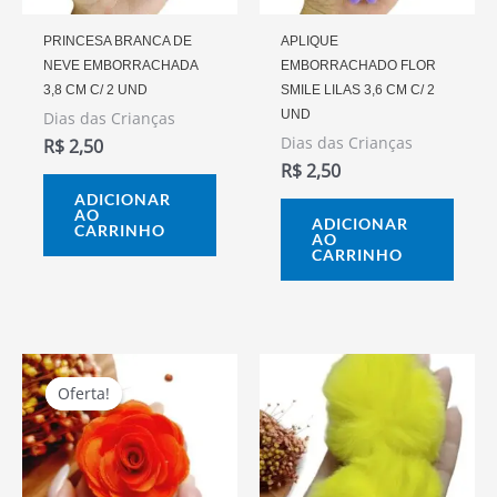
PRINCESA BRANCA DE
APLIQUE
NEVE EMBORRACHADA
EMBORRACHADO FLOR
3,8 CM C/ 2 UND
SMILE LILAS 3,6 CM C/ 2
UND
Dias das Crianças
Dias das Crianças
R$
2,50
R$
2,50
ADICIONAR
AO
ADICIONAR
CARRINHO
AO
CARRINHO
O
O
Preço
Preço
Oferta!
Oferta!
Original
Atual
Era:
É:
R$ 4,50.
R$ 4,00.