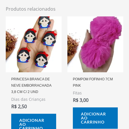
Produtos relacionados
PRINCESA BRANCA DE
POMPOM FOFINHO 7CM
NEVE EMBORRACHADA
PINK
3,8 CM C/ 2 UND
Fitas
Dias das Crianças
R$
3,00
R$
2,50
ADICIONAR
AO
ADICIONAR
CARRINHO
AO
CARRINHO