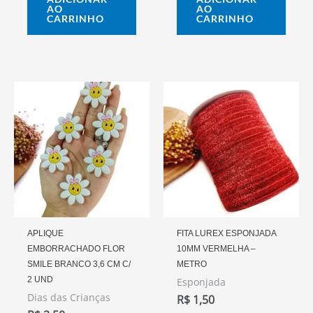
AO
AO
CARRINHO
CARRINHO
APLIQUE
FITA LUREX ESPONJADA
EMBORRACHADO FLOR
10MM VERMELHA –
SMILE BRANCO 3,6 CM C/
METRO
2 UND
Esponjada
Dias das Crianças
R$
1,50