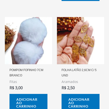
POMPOM FOFINHO 7CM
FOLHA LATÃO 2,6CM C/ 5
BRANCO
UND
Fitas
Aramados
R$
3,00
R$
2,50
ADICIONAR
ADICIONAR
AO
AO
CARRINHO
CARRINHO