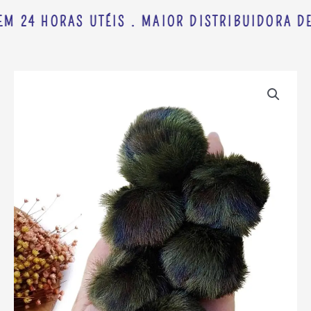
EM 24 HORAS UTÉIS . MAIOR DISTRIBUIDORA DE
POMPOM
FOFINHO
CAMUFLADO
VERDE
MILITAR
C/
PRETO
4CM
UND
quantidade