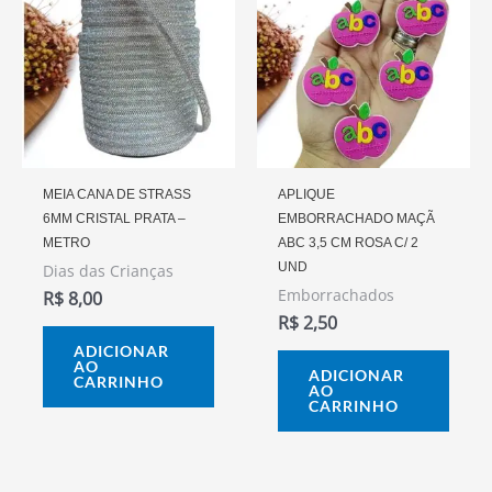
MEIA CANA DE STRASS
APLIQUE
6MM CRISTAL PRATA –
EMBORRACHADO MAÇÃ
METRO
ABC 3,5 CM ROSA C/ 2
UND
Dias das Crianças
Emborrachados
R$
8,00
R$
2,50
ADICIONAR
AO
ADICIONAR
CARRINHO
AO
CARRINHO