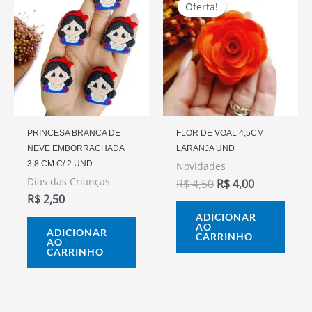
Preço
Preço
Oferta!
Oferta!
Original
Atual
Era:
É:
R$ 4,50.
R$ 4,00.
PRINCESA BRANCA DE
FLOR DE VOAL 4,5CM
NEVE EMBORRACHADA
LARANJA UND
3,8 CM C/ 2 UND
Novidades
Dias das Crianças
R$
4,50
R$
4,00
R$
2,50
ADICIONAR
AO
ADICIONAR
CARRINHO
AO
CARRINHO