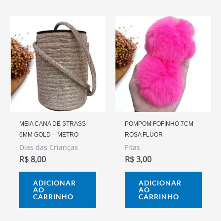
MEIA CANA DE STRASS
POMPOM FOFINHO 7CM
6MM GOLD – METRO
ROSA FLUOR
Dias das Crianças
Fitas
R$
8,00
R$
3,00
ADICIONAR
ADICIONAR
AO
AO
CARRINHO
CARRINHO