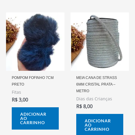
POMPOM FOFINHO 7CM
MEIA CANA DE STRASS
PRETO
6MM CRISTAL PRATA –
METRO
Fitas
Dias das Crianças
R$
3,00
R$
8,00
ADICIONAR
AO
ADICIONAR
CARRINHO
AO
CARRINHO