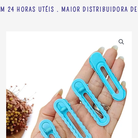
M 24 HORAS UTÉIS . MAIOR DISTRIBUIDORA DE
PRESILHA
ONDULADA
DE
METAL
6CM
AZUL
BEBÊ
C/
2
UND
quantidade