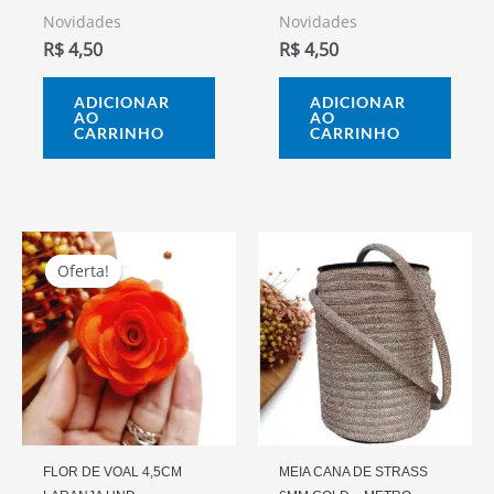
Novidades
Novidades
R$
4,50
R$
4,50
ADICIONAR
ADICIONAR
AO
AO
CARRINHO
CARRINHO
O
O
Preço
Preço
Oferta!
Oferta!
Original
Atual
Era:
É:
R$ 4,50.
R$ 4,00.
FLOR DE VOAL 4,5CM
MEIA CANA DE STRASS