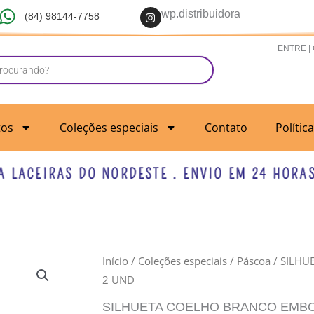
I
wp.distribuidora
(84) 98144-7758
n
s
t
ENTRE |
a
g
r
a
m
tos
Coleções especiais
Contato
Polític
ACEIRAS DO NORDESTE . ENVIO EM 24 HORAS UT
Início
/
Coleções especiais
/
Páscoa
/ SILHU
2 UND
SILHUETA COELHO BRANCO EMBO