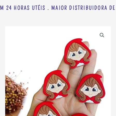
M 24 HORAS UTÉIS . MAIOR DISTRIBUIDORA DE 
APLIQUE
EMBORRACHADO
CHAPEUZINHO
VERMELHO
3,8
CM
C/
2
UND
quantidade