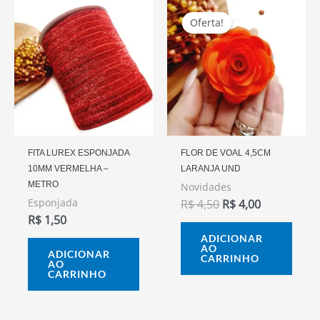
O
O
Preço
Preço
Oferta!
Oferta!
Original
Atual
Era:
É:
R$ 4,50.
R$ 4,00.
FITA LUREX ESPONJADA
FLOR DE VOAL 4,5CM
10MM VERMELHA –
LARANJA UND
METRO
Novidades
Esponjada
R$
4,50
R$
4,00
R$
1,50
ADICIONAR
AO
ADICIONAR
CARRINHO
AO
CARRINHO