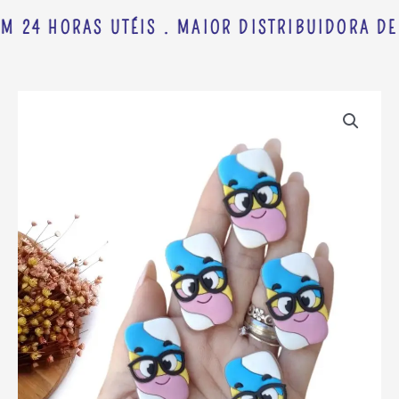
M 24 HORAS UTÉIS . MAIOR DISTRIBUIDORA DE
APLIQUE
EMBORRACHADO
FINI
MARSHMALLOW
3,7CM
C/
2
UND
quantidade