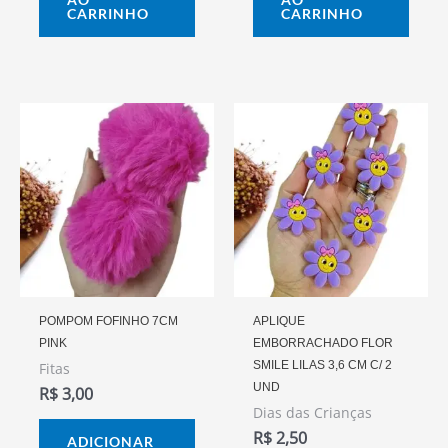
CARRINHO
CARRINHO
POMPOM FOFINHO 7CM
APLIQUE
PINK
EMBORRACHADO FLOR
SMILE LILAS 3,6 CM C/ 2
Fitas
UND
R$
3,00
Dias das Crianças
R$
2,50
ADICIONAR