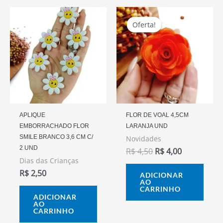
O
O
Preço
Preço
Oferta!
Oferta!
Original
Atual
Era:
É:
R$ 4,50.
R$ 4,00.
APLIQUE
FLOR DE VOAL 4,5CM
EMBORRACHADO FLOR
LARANJA UND
SMILE BRANCO 3,6 CM C/
Novidades
2 UND
R$
4,50
R$
4,00
Dias das Crianças
R$
2,50
ADICIONAR
AO
CARRINHO
ADICIONAR
AO
CARRINHO