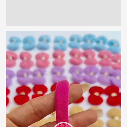
Informação adicional
Avaliações (0)
Tocador
de
vídeo