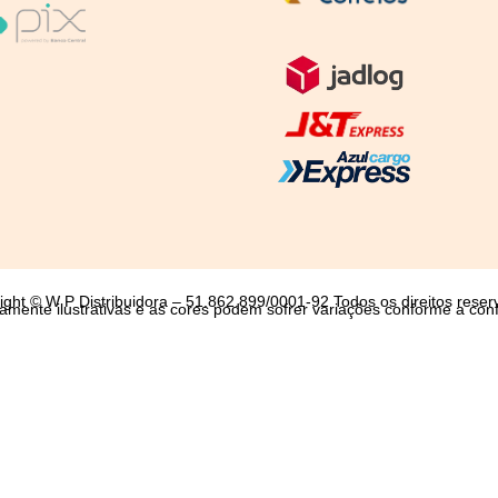
ight © W P Distribuidora – 51.862.899/0001-92 Todos os direitos reser
mente ilustrativas e as cores podem sofrer variações conforme a conf