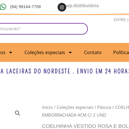
I
wp.distribuidora
(84) 98144-7758
n
s
t
ENTRE |
a
g
r
a
m
tos
Coleções especiais
Contato
Polític
ACEIRAS DO NORDESTE . ENVIO EM 24 HORAS UT
Início
/
Coleções especiais
/
Páscoa
/ COELH
EMBORRACHADA 4CM C/ 2 UND
COELHINHA VESTIDO ROSA E BOL