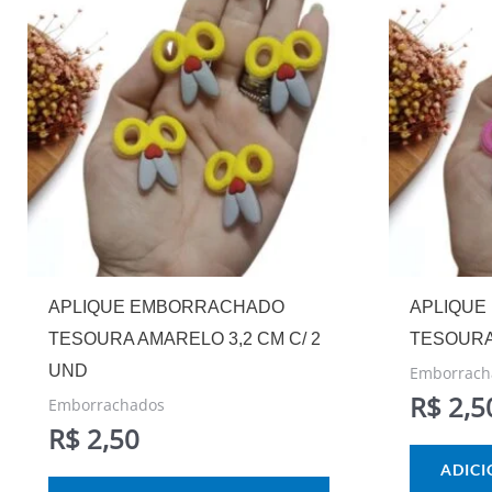
APLIQUE EMBORRACHADO
APLIQUE
TESOURA AMARELO 3,2 CM C/ 2
TESOURA 
UND
Emborrach
R$
2,5
Emborrachados
R$
2,50
ADIC