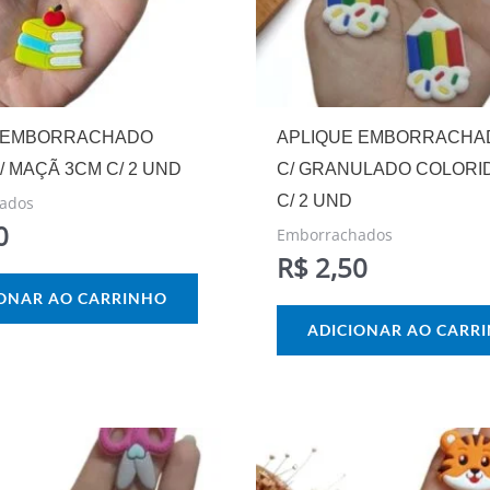
 EMBORRACHADO
APLIQUE EMBORRACHAD
/ MAÇÃ 3CM C/ 2 UND
C/ GRANULADO COLORID
C/ 2 UND
ados
0
Emborrachados
R$
2,50
IONAR AO CARRINHO
ADICIONAR AO CARR